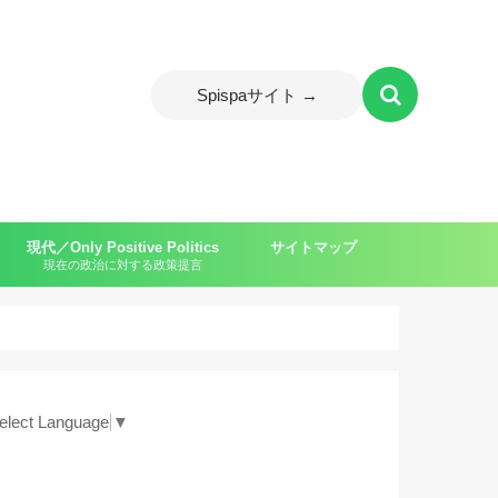
Spispaサイト →
現代／Only Positive Politics
サイトマップ
現在の政治に対する政策提言
ャイルド）
elect Language
▼