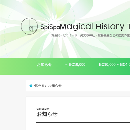
黄金比・ピラミッド・縄文や神社・世界金融などの歴史の旅
お知らせ
~ BC10,000
BC10,000 ~ BC4,
トピックス
脚本作品
ムー（レムリア）
ギザの大ピラミッド
超古代文明
黄金比 φ
音・波動
縄文（わ・倭）
言霊・言語
シュメール
HOME
お知らせ
CATEGORY
お知らせ