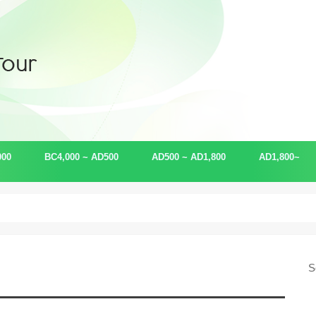
000
BC4,000 ~ AD500
AD500 ~ AD1,800
AD1,800~
古事記・日本書紀
ユダヤ
マヤ
侍・武士
ハワイ・ネイティブアメリカン
アイヌ・琉球・エスキモー
ケルト
幕末
現代
金融（ロスチ
科学
未来
S