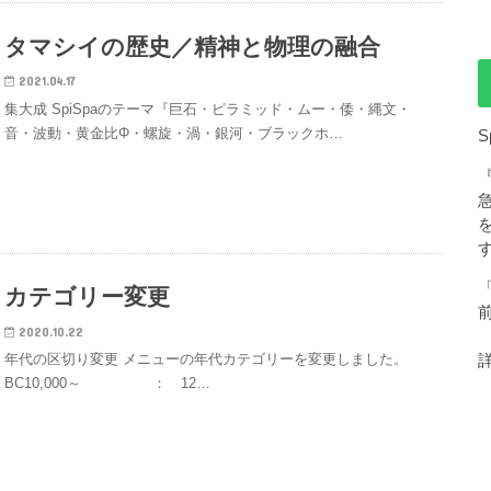
タマシイの歴史／精神と物理の融合
2021.04.17
集大成 SpiSpaのテーマ『巨石・ピラミッド・ムー・倭・縄文・
音・波動・黄金比Φ・螺旋・渦・銀河・ブラックホ…
S
カテゴリー変更
2020.10.22
年代の区切り変更 メニューの年代カテゴリーを変更しました。
BC10,000～ ： 12…