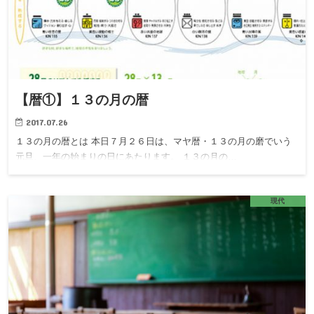
【暦①】１３の月の暦
2017.07.26
１３の月の暦とは 本日７月２６日は、マヤ暦・１３の月の磨でいう
元旦、一年の始まりの日にあたります。 １３の月の…
現代