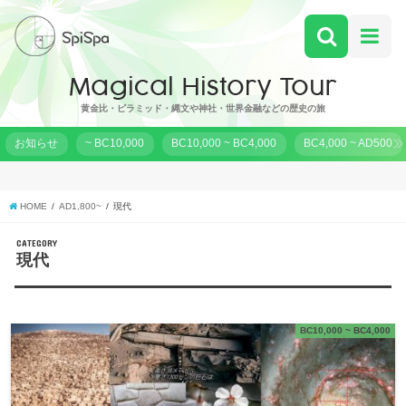
黄金比・ピラミッド・縄文や神社・世界金融などの歴史の旅
お知らせ
~ BC10,000
BC10,000 ~ BC4,000
BC4,000 ~ AD500
HOME
AD1,800~
現代
CATEGORY
現代
BC10,000 ~ BC4,000