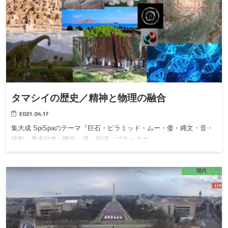
タマシイの歴史／精神と物理の融合
2021.04.17
集大成 SpiSpaのテーマ『巨石・ピラミッド・ムー・倭・縄文・音・
波動・黄金比Φ・螺旋・渦・銀河・ブラックホ…
現代