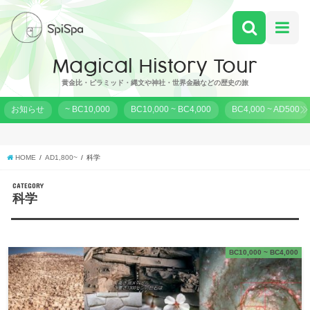
黄金比・ピラミッド・縄文や神社・世界金融などの歴史の旅
お知らせ
~ BC10,000
BC10,000 ~ BC4,000
BC4,000 ~ AD500
HOME
AD1,800~
科学
CATEGORY
科学
BC10,000 ~ BC4,000