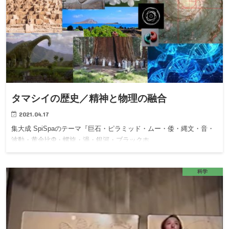
タマシイの歴史／精神と物理の融合
2021.04.17
集大成 SpiSpaのテーマ『巨石・ピラミッド・ムー・倭・縄文・音・
波動・黄金比Φ・螺旋・渦・銀河・ブラックホ…
科学