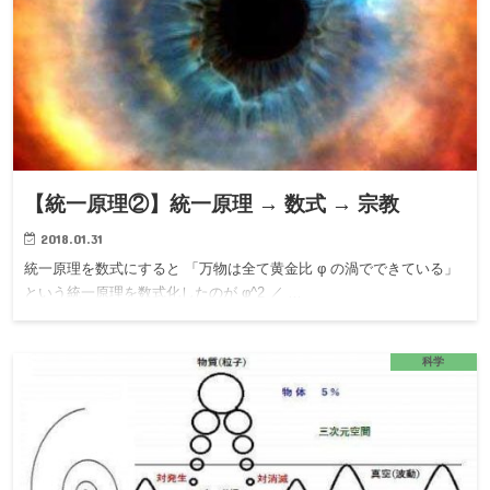
【統一原理②】統一原理 → 数式 → 宗教
2018.01.31
統一原理を数式にすると 「万物は全て黄金比 φ の渦でできている」
という統一原理を数式化したのが φ^2 ／ …
科学