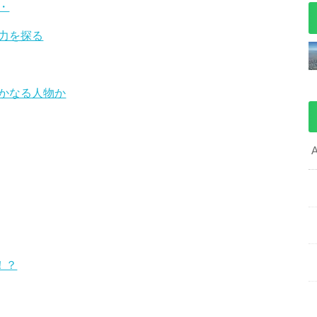
・
力を探る
かなる人物か
 ！？