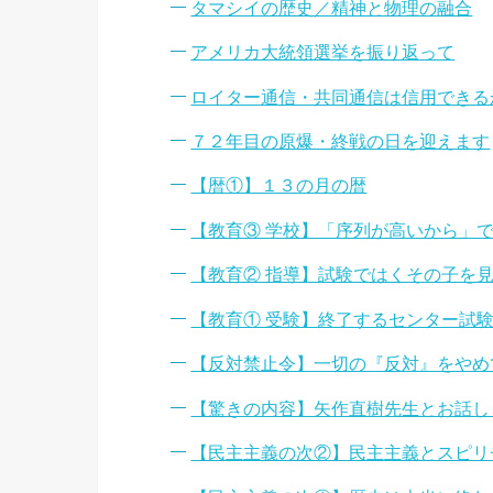
タマシイの歴史／精神と物理の融合
アメリカ大統領選挙を振り返って
ロイター通信・共同通信は信用できる
７２年目の原爆・終戦の日を迎えます
【暦①】１３の月の暦
【教育③ 学校】「序列が高いから」
【教育② 指導】試験ではくその子を
【教育① 受験】終了するセンター試
【反対禁止令】一切の『反対』をやめ
【驚きの内容】矢作直樹先生とお話し
【民主主義の次②】民主主義とスピリ