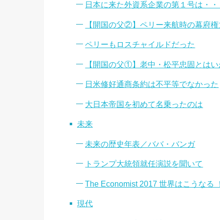
日本に来た外資系企業の第１号は・・
【開国の父②】ペリー来航時の幕府権
ペリーもロスチャイルドだった
【開国の父①】老中・松平忠固とはい
日米修好通商条約は不平等でなかった
大日本帝国を初めて名乗ったのは
未来
未来の歴史年表／ババ・バンガ
トランプ大統領就任演説を聞いて
The Economist 2017 世界はこうなる
現代