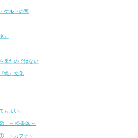
・ケルトの音
ネ』
ら来たのではない
『縄』文化
てもよい」
 ～ 松果体 ～
① ～カフナ～