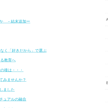
か －結末追加ー
でなく「好きだから」で選ぶ
見る教育へ
験の後は・・・
てみませんか？
しました
チュアルの融合