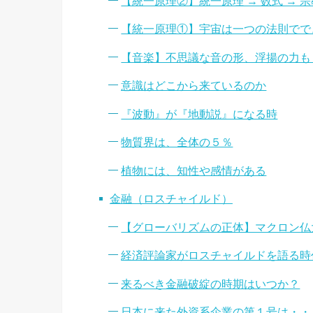
【統一原理②】統一原理 → 数式 → 宗
【統一原理①】宇宙は一つの法則でで
【音楽】不思議な音の形、浮揚の力も
意識はどこから来ているのか
『波動』が『地動説』になる時
物質界は、全体の５％
植物には、知性や感情がある
金融（ロスチャイルド）
【グローバリズムの正体】マクロン仏
経済評論家がロスチャイルドを語る時
来るべき金融破綻の時期はいつか？
日本に来た外資系企業の第１号は・・