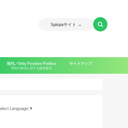
Spispaサイト →
現代／Only Positive Politics
サイトマップ
現在の政治に対する政策提言
ャイルド）
elect Language
▼