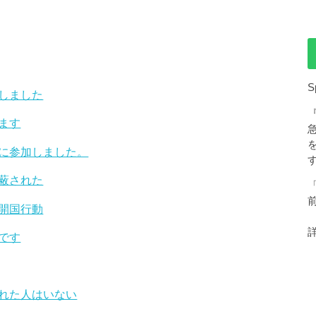
S
しました
ます
に参加しました。
蔽された
開国行動
です
れた人はいない