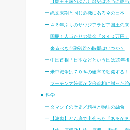
【民主主義の次①】歴史は本当に終わ
縄文末期と同じ危機にある今の日本
４６年ぶりのサウジアラビア国王の来
国民１人当たりの借金『８４０万円』
来るべき金融破綻の時期はいつか？
中国首相「日本などという国は20年
米中戦争は７０％の確率で勃発する！
プーチン大統領が安倍首相に贈った絵
科学
タマシイの歴史／精神と物理の融合
【波動】どん底で出会った『あるがま