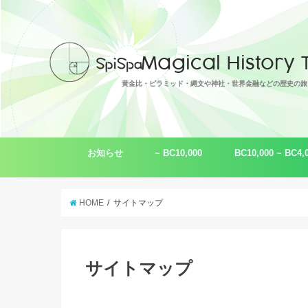
黄金比・ピラミッド・縄文や神社・世界金融などの歴史の旅
お知らせ
~ BC10,000
BC10,000 ~ BC4,
トピックス
脚本作品
ムー（レムリア）
ギザの大ピラミッド
超古代文明
黄金比 φ
音・波動
縄文（わ・倭）
言霊・言語
シュメール
HOME
サイトマップ
サイトマップ