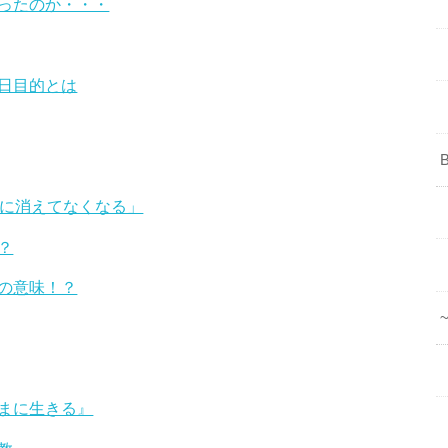
ったのか・・・
日目的とは
後に消えてなくなる」
？
の意味！？
まに生きる』