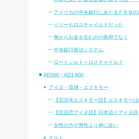
アメリカの中央銀行にあたるＦＲＢの
ペリーもロスチャイルドだった
無からお金を生むのが政府でなく
中央銀行統治システム
ロートシルト＝ロスチャイルド
AD500 ~ AD1,800
アイヌ・琉球・エスキモー
【言語④エスキモー語】エスキモーは
【言語②アイヌ語】日本語とアイヌ語
女性の方が男性より神に近い
ケルト