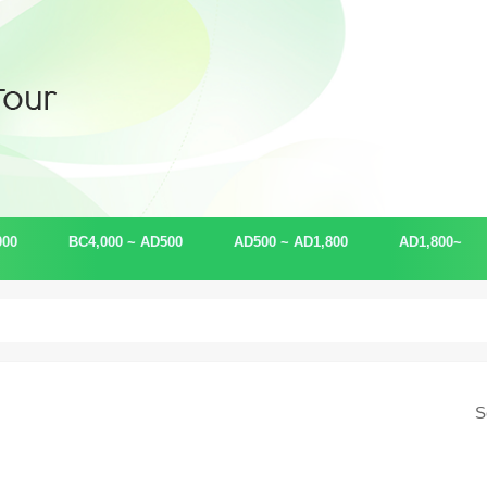
000
BC4,000 ~ AD500
AD500 ~ AD1,800
AD1,800~
古事記・日本書紀
ユダヤ
マヤ
侍・武士
ハワイ・ネイティブアメリカン
アイヌ・琉球・エスキモー
ケルト
幕末
現代
金融（ロスチ
科学
未来
S