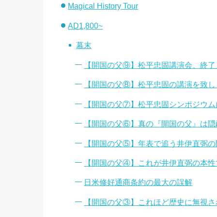
Magical History Tour
AD1,800~
幕末
【開国の父⑨】松平忠固講演会、終了
【開国の父⑧】松平忠固の講演を致し
【開国の父⑦】松平忠固シンポジウム
【開国の父⑥】真の『開国の父』は隠
【開国の父⑤】年表で追う井伊直弼の
【開国の父④】これが井伊直弼の本性
日米修好通商条約の最大の誤解
【開国の父③】これほど歴史に無視さ