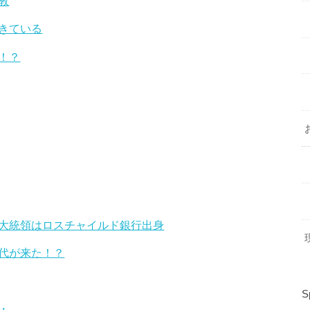
教
きている
！？
大統領はロスチャイルド銀行出身
現
代が来た！？
S
・