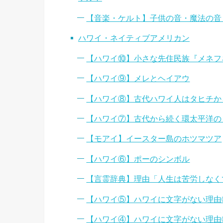
【音楽・ケルト】子供の音・魔法の音
ハワイ・ネイティブアメリカン
【ハワイ⑩】小さな先住民族『メネフ
【ハワイ⑨】メレとヘイアウ
【ハワイ⑧】古代ハワイ人はタヒチか
【ハワイ⑦】古代から続く環太平洋の
【モアイ】イースター島のホツマツア
【ハワイ⑥】ポーのシンボル
【言霊辞典】理由「人生は苦労しなく
【ハワイ⑤】ハワイに文字がない理由②
【ハワイ④】ハワイに文字がない理由