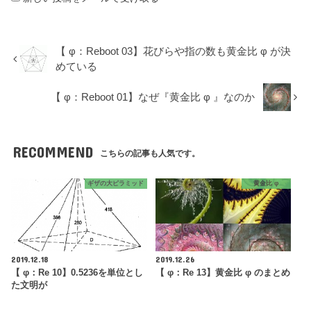
【 φ：Reboot 03】花びらや指の数も黄金比 φ が決
めている
【 φ：Reboot 01】なぜ『黄金比 φ 』なのか
RECOMMEND
こちらの記事も人気です。
ギザの大ピラミッド
黄金比 φ
2019.12.18
2019.12.26
【 φ：Re 10】0.5236を単位とし
【 φ：Re 13】黄金比 φ のまとめ
た文明が