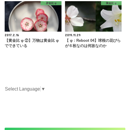
黄金比 φ
黄金比 φ
2017.2.16
2019.11.29
【黄金比 φ ②】万物は黄金比 φ
【 φ：Reboot 04】球根の花びら
でできている
が６枚なのは何故なのか
Select Language
▼