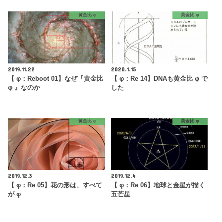
黄金比 φ
黄金比 φ
2019.11.22
2020.1.15
【 φ：Reboot 01】なぜ『黄金比
【 φ：Re 14】DNAも黄金比 φ で
φ 』なのか
した
黄金比 φ
黄金比 φ
2019.12.3
2019.12.4
【 φ：Re 05】花の形は、すべて
【 φ：Re 06】地球と金星が描く
が φ
五芒星