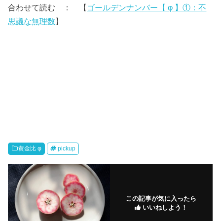
合わせて読む ： 【
ゴールデンナンバー【 φ 】①：不
思議な無理数
】
黄金比 φ
pickup
この記事が気に入ったら
いいねしよう！