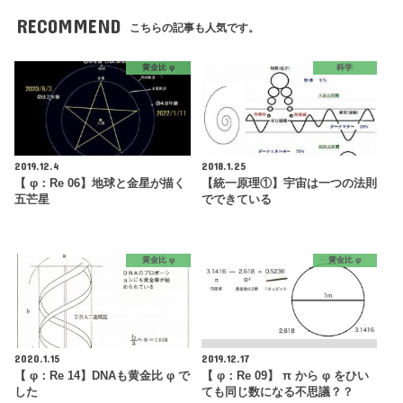
RECOMMEND
こちらの記事も人気です。
黄金比 φ
科学
2019.12.4
2018.1.25
【 φ：Re 06】地球と金星が描く
【統一原理①】宇宙は一つの法則
五芒星
でできている
黄金比 φ
黄金比 φ
2020.1.15
2019.12.17
【 φ：Re 14】DNAも黄金比 φ で
【 φ：Re 09】 π から φ をひい
した
ても同じ数になる不思議？？