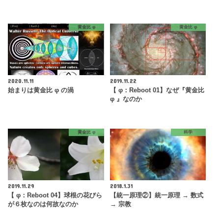
黄金比 φ
黄金比 φ
2020.11.11
2019.11.22
始まりは黄金比 φ の渦
【 φ：Reboot 01】なぜ『黄金比
φ 』なのか
黄金比 φ
科学
2019.11.29
2018.1.31
【 φ：Reboot 04】球根の花びら
【統一原理②】統一原理 → 数式
が６枚なのは何故なのか
→ 宗教