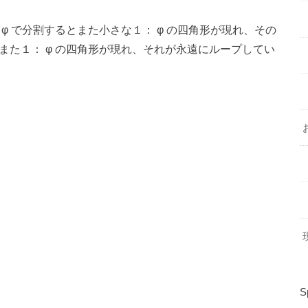
 φ で分割するとまた小さな１： φ の四角形が現れ、その
にまた１： φ の四角形が現れ、それが永遠にループしてい
現
S