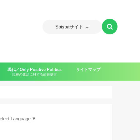
Spispaサイト →
現代／Only Positive Politics
サイトマップ
現在の政治に対する政策提言
ャイルド）
elect Language
▼