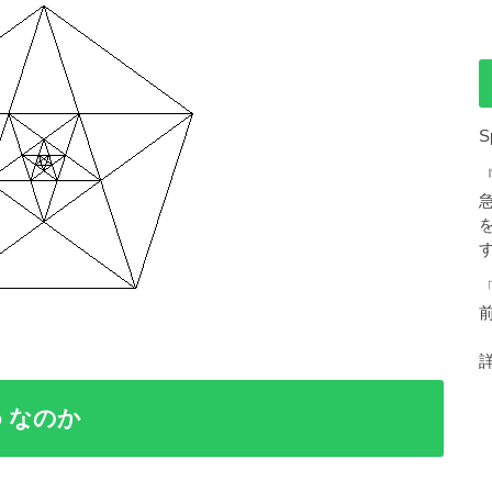
S
 なのか