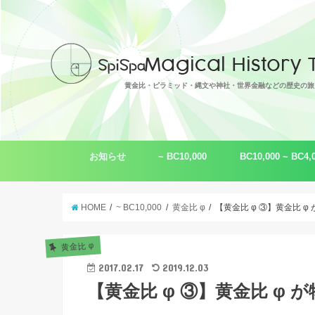
黄金比・ピラミッド・縄文や神社・世界金融などの歴史の旅
お知らせ
~ BC10,000
BC10,000 ~ BC4,
トピックス
脚本作品
ムー（レムリア）
ギザの大ピラミッド
超古代文明
黄金比 φ
音・波動
縄文（わ・倭）
言霊・言語
シュメール
HOME
~ BC10,000
黄金比 φ
【黄金比 φ ③】黄金比 
黄金比 φ
2017.02.17
2019.12.03
【黄金比 φ ③】黄金比 φ