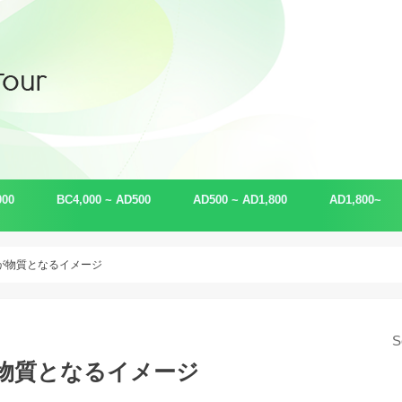
000
BC4,000 ~ AD500
AD500 ~ AD1,800
AD1,800~
古事記・日本書紀
ユダヤ
マヤ
侍・武士
ハワイ・ネイティブアメリカン
アイヌ・琉球・エスキモー
ケルト
幕末
現代
金融（ロスチ
科学
未来
φ が物質となるイメージ
S
 が物質となるイメージ