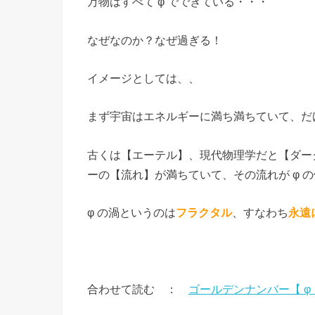
万物はすべて φ でできている・・・
なぜなのか？なぜ過ぎる！
イメージとしては、、
まず宇宙はエネルギーに満ち満ちていて、だ
古くは【エーテル】、現代物理学だと【ダー
ーの【流れ】が満ちていて、その流れが φ 
φ の渦というのは
フラクタル
、すなわち
永遠
合わせて読む ：
ゴールデンナンバー【 φ 