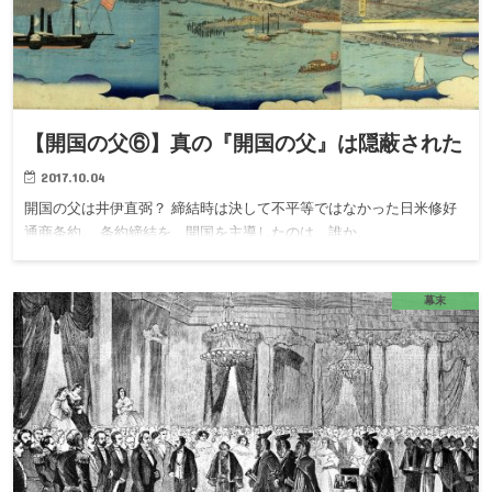
【開国の父⑥】真の『開国の父』は隠蔽された
2017.10.04
開国の父は井伊直弼？ 締結時は決して不平等ではなかった日米修好
通商条約。 条約締結を、開国を主導したのは、誰か…
幕末