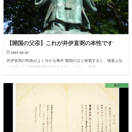
【開国の父④】これが井伊直弼の本性です
2017.02.07
井伊直弼の性格がよく分かる事件 開国の父と検索すると、検索上位
にはほとんど井伊直弼が出てきます。 しかし、井伊…
幕末