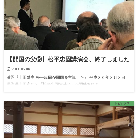
【開国の父⑨】松平忠固講演会、終了しました
2018.03.06
演題『上田藩主 松平忠固が開国を主導した』 平成３０年３月３日、
長野県上田市にて『松平忠固講演会』が開催されま…
トピックス