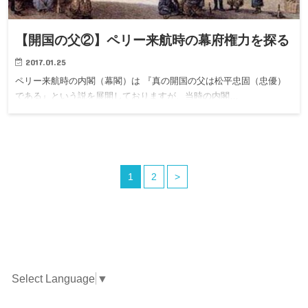
【開国の父②】ペリー来航時の幕府権力を探る
2017.01.25
ペリー来航時の内閣（幕閣）は 『真の開国の父は松平忠固（忠優）
である』という説を展開しておりますが、当時の内閣…
1
2
>
Select Language
▼