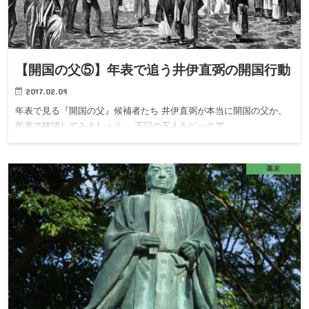
【開国の父⑤】年表で追う井伊直弼の開国行動
2017.02.09
年表で見る『開国の父』候補者たち 井伊直弼が本当に開国の父か、
年表で確認してみましょう。 下記の五人をピックア…
幕末