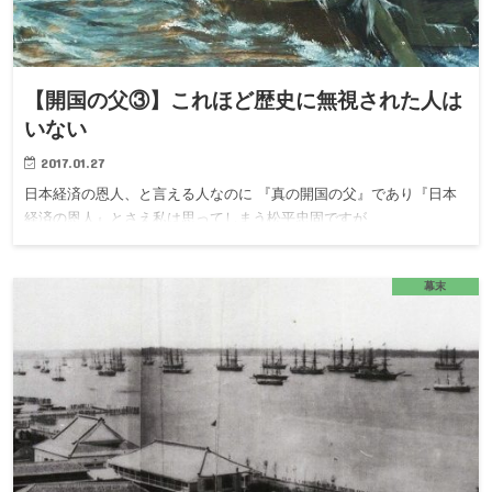
【開国の父③】これほど歴史に無視された人は
いない
2017.01.27
日本経済の恩人、と言える人なのに 『真の開国の父』であり『日本
経済の恩人』とさえ私は思ってしまう松平忠固ですが…
幕末