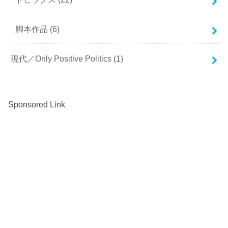
脚本作品
(6)
現代／Only Positive Politics
(1)
Sponsored Link