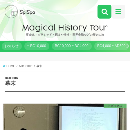
黄金比・ピラミッド・縄文や神社・世界金融などの歴史の旅
お知らせ
~ BC10,000
BC10,000 ~ BC4,000
BC4,000 ~ AD500
HOME
AD1,800~
幕末
CATEGORY
幕末
トピックス