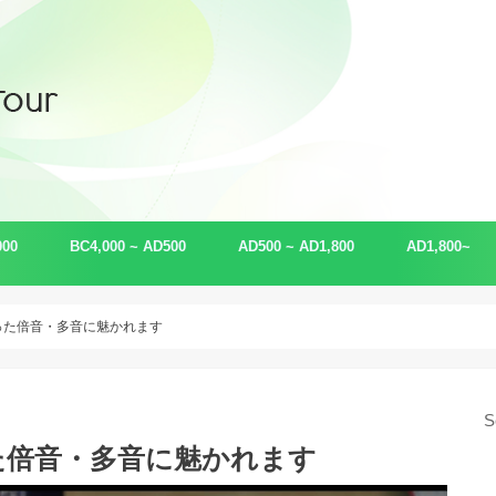
000
BC4,000 ~ AD500
AD500 ~ AD1,800
AD1,800~
古事記・日本書紀
ユダヤ
マヤ
侍・武士
ハワイ・ネイティブアメリカン
アイヌ・琉球・エスキモー
ケルト
幕末
現代
金融（ロスチ
科学
未来
った倍音・多音に魅かれます
S
た倍音・多音に魅かれます