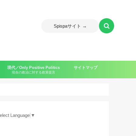
Spispaサイト →
現代／Only Positive Politics
サイトマップ
現在の政治に対する政策提言
ャイルド）
elect Language
▼