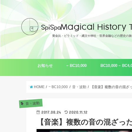
黄金比・ピラミッド・縄文や神社・世界金融などの歴史の旅
お知らせ
~ BC10,000
BC10,000 ~ BC4,
トピックス
脚本作品
ムー（レムリア）
ギザの大ピラミッド
超古代文明
黄金比 φ
音・波動
縄文（わ・倭）
言霊・言語
シュメール
HOME
~ BC10,000
音・波動
【音楽】複数の音の混ざ
音・波動
2017.08.24
2020.11.12
【音楽】複数の音の混ざっ