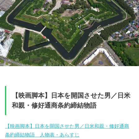
【映画脚本】日本を開国させた男／日米
和親・修好通商条約締結物語
【映画脚本】日本を開国させた男／日米和親・修好通商
条約締結物語 人物表・あらすじ