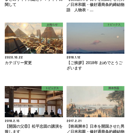
関して
／日米和親・修好通商条約締結物
語 人物表・…
お知らせ
トピックス
2020.10.22
2018.1.12
カテゴリー変更
【ご挨拶】2018年 おめでとうご
ざいます
トピックス
脚本作品
2018.2.15
2017.2.21
【開国の父⑧】松平忠固の講演を
【映画脚本】日本を開国させた男
致します
／日米和親・修好通商条約締結物