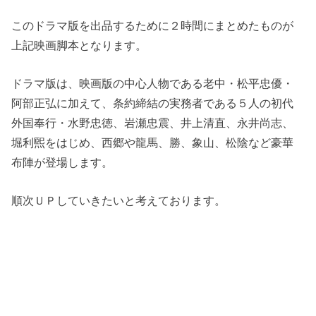
このドラマ版を出品するために２時間にまとめたものが
上記映画脚本となります。
ドラマ版は、映画版の中心人物である老中・松平忠優・
阿部正弘に加えて、条約締結の実務者である５人の初代
外国奉行・水野忠徳、岩瀬忠震、井上清直、永井尚志、
堀利煕をはじめ、西郷や龍馬、勝、象山、松陰など豪華
布陣が登場します。
順次ＵＰしていきたいと考えております。