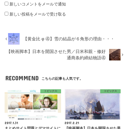
新しいコメントをメールで通知
新しい投稿をメールで受け取る
【黄金比 φ ④】雪の結晶が６角形の理由・・・
【映画脚本】日本を開国させた男／日米和親・修好
通商条約締結物語④
RECOMMEND
こちらの記事も人気です。
トピックス
トピックス
2017.1.31
2017.2.21
まとめサイト問題とデマサイトに
【映画脚本】日本を開国させた男