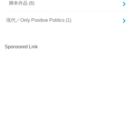
脚本作品
(6)
現代／Only Positive Politics
(1)
Sponsored Link