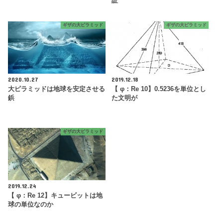
証
ギザの大ピラミッド
ギザの大ピラミッド
2020.10.27
2019.12.18
大ピラミッドは地球を安定させる
【 φ：Re 10】0.5236を単位とし
鋲
た文明が
ギザの大ピラミッド
2019.12.24
【 φ：Re 12】キュービットは地
球の単位なのか