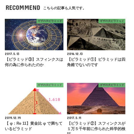
RECOMMEND
こちらの記事も人気です。
ギザの大ピラミッド
ギザの大ピラミッド
2017.5.13
2016.12.13
【ピラミッド③】スフィンクスは
【ピラミッド①】ピラミッドは四
何の為に作られたのか
角錐でないのです
ギザの大ピラミッド
ギザの大ピラミッド
2019.12.19
2017.5.11
【 φ：Re 11】黄金比 φ で満ちて
【ピラミッド②】スフィンクスが
いるピラミッド
１万５千年前に作られた科学的検