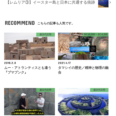
【レムリア③】イースター島と日本に共通する痕跡
RECOMMEND
こちらの記事も人気です。
超古代文明
BC10,000 ~ BC4,000
2018.2.8
2021.4.17
ムー・アトランティスとも違う
タマシイの歴史／精神と物理の融
『プマプンク』
合
超古代文明
超古代文明