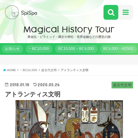
黄金比・ピラミッド・縄文や神社・世界金融などの歴史の旅
お知らせ
~ BC10,000
BC10,000 ~ BC4,000
BC4,000 ~ AD500
HOME
~ BC10,000
超古代文明
アトランティス文明
2018.01.18
2020.05.26
超古代文明
アトランティス文明