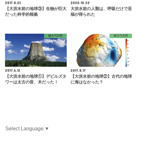
2017.8.23
2020.10.22
【大洪水前の地球③】生物が巨大
大洪水前の人類は、呼吸だけで至
だった科学的根拠
福が得られた
超古代文明
超古代文明
2017.6.13
2017.8.17
【大洪水前の地球①】デビルズタ
【大洪水前の地球②】古代の地球
ワーは太古の昔、木だった！
に海はなかった？
Select Language
▼